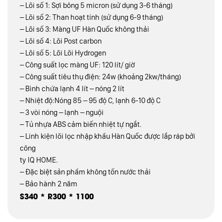
– Lõi số 1: Sợi bông 5 micron (sử dụng 3-6 tháng)
– Lõi số 2: Than hoạt tính (sử dụng 6-9 tháng)
– Lõi số 3: Màng UF Hàn Quốc không thải
– Lõi số 4: Lõi Post carbon
– Lõi số 5: Lõi Lõi Hydrogen
– Công suất lọc màng UF: 120 lít/ giờ
– Công suất tiêu thụ điện: 24w (khoảng 2kw/tháng)
– Bình chứa lạnh 4 lít – nóng 2 lít
– Nhiệt độ:Nóng 85 – 95 độ C, lạnh 6-10 độ C
– 3 vòi nóng – lạnh – nguội
– Tủ nhựa ABS cảm biến nhiệt tự ngắt.
– Linh kiện lõi lọc nhập khẩu Hàn Quốc được lắp ráp bởi
công
ty IQ HOME.
– Đặc biệt sản phẩm không tốn nước thải
– Bảo hành 2 năm
S340 * R300 * 1100