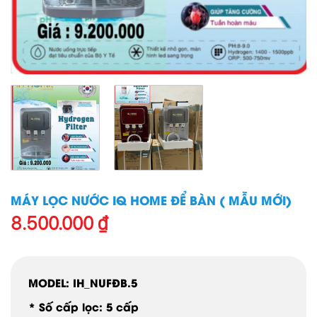
MÁY LỌC NƯỚC IQ HOME ĐỂ BÀN ( MẪU MỚI)
8.500.000
₫
MODEL: IH_NUFĐB.5
* Số cấp lọc: 5 cấp