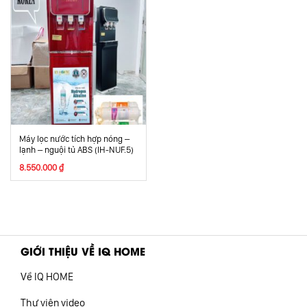
Máy lọc nước tích hợp nóng –
lạnh – nguội tủ ABS (IH-NUF.5)
8.550.000
₫
GIỚI THIỆU VỀ IQ HOME
Về IQ HOME
Thư viện video