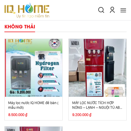
Skip
to
content
KHÔNG THẢI
Máy lọc nước IQ HOME để bàn (
MÁY LỌC NƯỚC TÍCH HỢP
mẫu mới)
NÓNG – LẠNH – NGUỘI TỦ ABS
(IH-NUF.6)
8.500.000
₫
9.200.000
₫