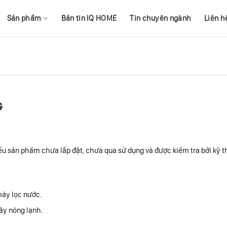
Sản phẩm
Bản tin IQ HOME
Tin chuyên ngành
Liên h
G
g
sản phẩm chưa lắp đặt, chưa qua sử dụng và được kiểm tra bởi kỹ th
máy lọc nước.
ây nóng lạnh.