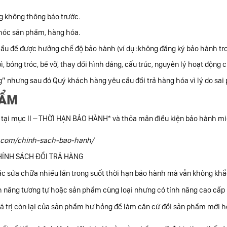
 không thông báo trước.
hóc sản phẩm, hàng hóa.
u để được hưởng chế độ bảo hành (ví dụ :không đăng ký bảo hành tron
 bóng tróc, bể vỡ, thay đổi hình dáng, cấu trúc, nguyên lý hoạt động 
” nhưng sau đó Quý khách hàng yêu cầu đổi trả hàng hóa vì lý do sai
HẨM
tại mục II – THỜI HẠN BẢO HÀNH* và thỏa mãn điều kiện bảo hành miễ
n.com/chinh-sach-bao-hanh/
 CHÍNH SÁCH ĐỔI TRẢ HÀNG
c sửa chữa nhiều lần trong suốt thời hạn bảo hành mà vẫn không khắc
nh năng tương tự hoặc sản phẩm cùng loại nhưng có tính năng cao cấp
giá trị còn lại của sản phẩm hư hỏng để làm căn cứ đổi sản phẩm mới