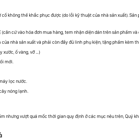
cố không thể khắc phục được (do lỗi kỹ thuật của nhà sản xuất). Sản p
(căn cứ vào hóa đơn mua hàng, tem nhận diện dán trên sản phẩm và đ
ủa nhà sản xuất và phải còn đầy đủ linh phụ kiện, tặng phẩm kèm th
y xước, ố vàng, vỡ …)
ổi mới.
máy lọc nước.
cây nóng lạnh.
hẩm nhưng vượt quá mốc thời gian quy định ở các mục nêu trên, Quý k
ả