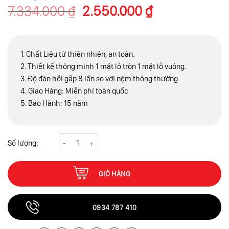
Giá
Giá
7.334.000
₫
2.550.000
₫
gốc
hiện
là:
tại
7.334.000 ₫.
là:
1. Chất Liệu từ thiên nhiên, an toàn.
2.550.000 ₫.
2. Thiết kế thông minh 1 mặt lỗ tròn 1 mặt lỗ vuông.
3. Độ đàn hồi gấp 8 lần so với nệm thông thường
4. Giao Hàng: Miễn phí toàn quốc
5. Bảo Hành: 15 năm
Nệm cao su Hoàng Kim Gold (1m4 x 2m x 15cm) số lượng
GIỎ HÀNG
0934 787 410