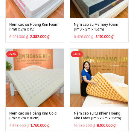
Nệm cao su Hoàng Kim Foam
Nệm cao su Memory Foam
(1m8 x 2m x 15)
(1m8 x 2m x 15cm)
Giá
Giá
Giá
Giá
5.491.000
₫
2.382.000
₫
9.426.000
₫
3.110.000
₫
gốc
hiện
gốc
hiện
là:
tại
là:
tại
5.491.000 ₫.
là:
9.426.000 ₫.
là:
2.382.000 ₫.
3.110.000 ₫.
-59%
-45%
Nệm cao su Hoàng Kim Gold
Nệm cao su tự nhiên Hoàng
(1m2 x 2m x 10cm)
Kim Latex (1m6 x 2m x 15cm)
Giá
Giá
Giá
Giá
4.278.000
₫
1.750.000
₫
16.535.200
₫
9.100.000
₫
gốc
hiện
gốc
hiện
là:
tại
là:
tại