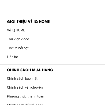
4.278.000 ₫.
là:
16.535.200 ₫.
là:
1.750.000 ₫.
9.100.000 ₫
GIỚI THIỆU VỀ IQ HOME
Về IQ HOME
Thư viện video
Tin tức nổi bật
Liên hệ
CHÍNH SÁCH MUA HÀNG
Chính sách bảo mật
Chính sách vận chuyển
Phương thức thanh toán