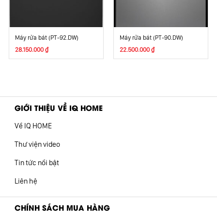
Kích thước Dài 60cm – Rộng 59.8cm – Cao 80.5cm
Khối lượng 45kg
Hướng dẫn an toàn Yêu cầu nối đất: Sản phẩm được nhà sản
Máy rửa bát (PT-92.DW)
Máy rửa bát (PT-90.DW)
xuất bắt buộc tiếp đất để sử dụng
28.150.000
₫
22.500.000
₫
Xuất Xứ & Bảo Hành
Hãng sản xuất Junger (Thương hiệu Đức)
GIỚI THIỆU VỀ IQ HOME
Về IQ HOME
Thư viện video
Tin tức nổi bật
Liên hệ
CHÍNH SÁCH MUA HÀNG