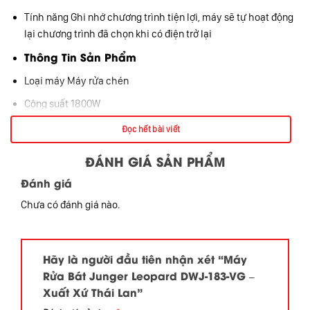
Tính năng Ghi nhớ chương trình tiện lợi, máy sẽ tự hoạt động
lại chương trình đã chọn khi có điện trở lại
Thông Tin Sản Phẩm
Loại máy Máy rửa chén
Công suất 1800W
Hiệu quả sấy khô- Sấy khô tuyệt đối
Đọc hết bài viết
– Không cần hé cửa
ĐÁNH GIÁ SẢN PHẨM
Tiêu thụ nước Khoảng 10,9 Lít/ lần rửa
Đánh giá
Số chén bát rửa được 15 bộ tương đương 3 – 4 bữa ăn Việt
Chưa có đánh giá nào.
Độ ồn 49 dB
Số chương trình hoạt động:- Rửa tự động AI (Junger Super AI
Cleanin)
Hãy là người đầu tiên nhận xét “Máy
– Rửa tiết kiệm (ECO)
Rửa Bát Junger Leopard DWJ-183-VG –
– Rửa nhanh (Rapid)
Xuất Xứ Thái Lan”
– Rửa chuyên sâu (Intenvise)