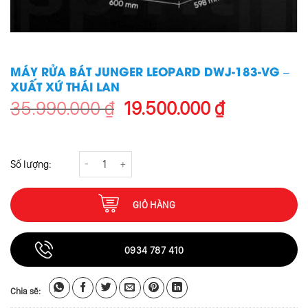
MÁY RỬA BÁT JUNGER LEOPARD DWJ-183-VG –
XUẤT XỨ THÁI LAN
Giá
Giá
35.990.000
₫
19.500.000
₫
gốc
hiện
là:
tại
Máy Rửa Bát Junger Leopard DWJ-183-VG - Xuất Xứ Thái Lan số lượng
35.990.000 ₫.
là:
19.500.000
GIỎ HÀNG
0934 787 410
Chia sẽ: