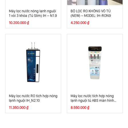
Máy lọc nước nóng lạnh nguội
BỘ LỌC RO KHÔNG VỎ TỦ
1 vòi 3 khóa (Tủ Slim) IH – N1.9
(NEW) – MODEL: IH-RON9
10.200.000
₫
4.250.000
₫
Máy lọc nước RO tích hợp nóng
Máy lọc nước tích hợp nóng
lạnh nguội IH_N2.10
lạnh nguội tủ ABS màn hình
LED IH_NAF.5
11.350.000
₫
8.550.000
₫