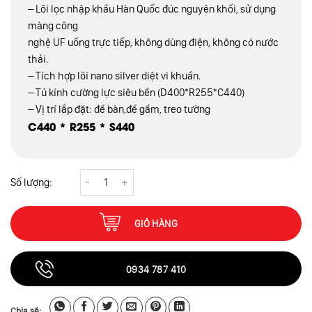
– Lõi lọc nhập khẩu Hàn Quốc đúc nguyên khối, sử dụng
màng công
nghệ UF uống trực tiếp, không dùng điện, không có nước
thải.
– Tích hợp lõi nano silver diệt vi khuẩn.
– Tủ kính cường lực siêu bền (D400*R255*C440)
– Vị trí lắp đặt: để bàn,để gầm, treo tường
C440 * R255 * S440
Máy lọc nước IQ HOME để bàn có tủ IH_UF6B số lượng
GIỎ HÀNG
0934 787 410
Chia sẽ: