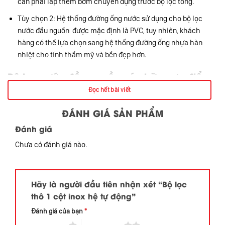
cần phải lắp thêm bơm chuyên dụng trước bộ lọc tổng.
Tùy chọn 2: Hệ thống đường ống nước sử dụng cho bộ lọc
nước đầu nguồn được mặc định là PVC, tuy nhiên, khách
hàng có thể lựa chọn sang hệ thống đường ống nhựa hàn
nhiệt cho tính thẩm mỹ và bền đẹp hơn.
Bộ lọc nước đầu nguồn có những ưu điểm
gì?
Đọc hết bài viết
Được trang bị công nghệ lọc độc quyền sẽ mang lại cho người sử
ĐÁNH GIÁ SẢN PHẨM
dụng những lợi ích sau:
Đánh giá
Ngăn chặn cặn bẩn lơ lửng và các tạp chất kim loại thô nhờ
kết cấu vật liệu lọc cao cấp từ sỏi thạch anh, cát thạch anh và
Chưa có đánh giá nào.
hạt Mangan.
Công suất lọc phù hợp, đáp ứng mọi nhu cầu sinh hoạt hàng
Hãy là người đầu tiên nhận xét “Bộ lọc
ngày của các hộ gia đình như tắm rửa, giặt giũ, vệ sinh,…
thô 1 cột inox hệ tự động”
Đánh giá của bạn
*