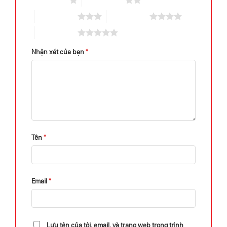
1 trên 5 sao
2 trên 5 sao
3 trên 5 sao
4 trên 5 sao
5 trên 5 sao
Nhận xét của bạn
*
Tên
*
Email
*
Lưu tên của tôi, email, và trang web trong trình