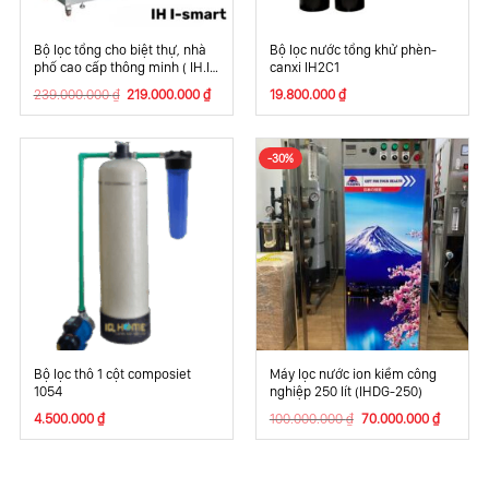
Bộ lọc tổng cho biệt thự, nhà
Bộ lọc nước tổng khử phèn-
phố cao cấp thông minh ( IH.I-
canxi IH2C1
SMART)
Giá
Giá
239.000.000
₫
219.000.000
₫
19.800.000
₫
gốc
hiện
là:
tại
239.000.000 ₫.
là:
219.000.000 ₫.
-30%
Bộ lọc thô 1 cột composiet
Máy lọc nước ion kiềm công
1054
nghiệp 250 lít (IHDG-250)
Giá
Giá
4.500.000
₫
100.000.000
₫
70.000.000
₫
gốc
hiện
là:
tại
100.000.000 ₫.
là:
70.000.0